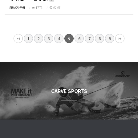
SBAK사무국
4771
02-05
1
2
3
4
6
7
8
9
5
CARVE SPORTS