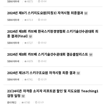
SBAK사무국
4875
03-04
2024년 제8기 스키지도요원(티칭3) 자격시험 최종결과
SBAK사무국
4713
03-03
2024년 제8회 카브배 한국스키장경영협회 스키기술선수권대회 최
종 결과(Final)
SBAK사무국
4727
03-02
2024년 제8회 카브배 스키기술선수권대회 결승출발리스트
SBAK사무국
4679
03-02
2024년 제25기 스키구조요원 자격시험 최종 결과
SBAK사무국
4741
02-29
23/24시즌 자격증 소지자 리프트권 할인 및 지도요원 Teaching1
검정 일정
관리자02
4760
02-19