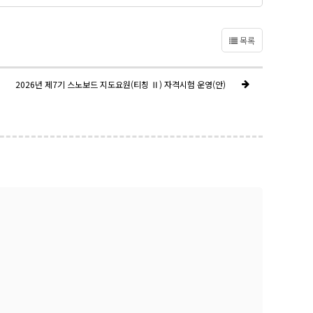
목록
2026년 제7기 스노보드 지도요원(티칭 Ⅱ) 자격시험 운영(안)