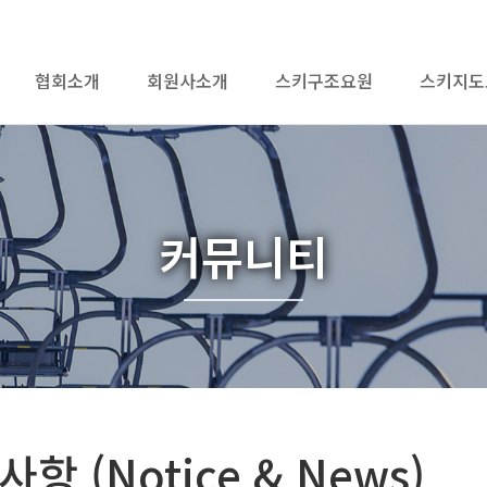
협회소개
회원사소개
스키구조요원
스키지도
커뮤니티
항 (Notice & News)